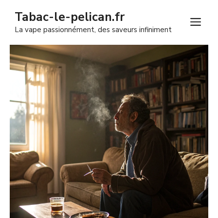
Aller
Tabac-le-pelican.fr
au
M
La vape passionnément, des saveurs infiniment
contenu